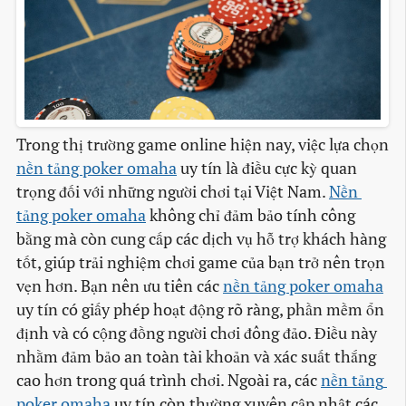
Trong thị trường game online hiện nay, việc lựa chọn
nền tảng poker omaha
uy tín là điều cực kỳ quan
trọng đối với những người chơi tại Việt Nam.
Nền 
tảng poker omaha
không chỉ đảm bảo tính công
bằng mà còn cung cấp các dịch vụ hỗ trợ khách hàng
tốt, giúp trải nghiệm chơi game của bạn trở nên trọn
vẹn hơn. Bạn nên ưu tiên các
nền tảng poker omaha
uy tín có giấy phép hoạt động rõ ràng, phần mềm ổn
định và có cộng đồng người chơi đông đảo. Điều này
nhằm đảm bảo an toàn tài khoản và xác suất thắng
cao hơn trong quá trình chơi. Ngoài ra, các
nền tảng 
poker omaha
uy tín còn thường xuyên cập nhật các