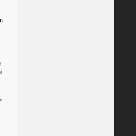
em
à
ại
ế