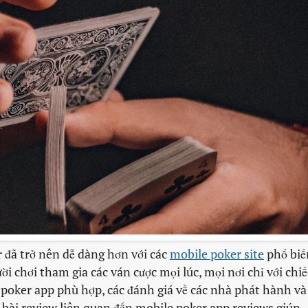
r đã trở nên dễ dàng hơn với các
mobile poker site
phổ biế
i chơi tham gia các ván cược mọi lúc, mọi nơi chỉ với chiế
 poker app phù hợp, các đánh giá về các nhà phát hành và
ác bài review liên quan đến mobile poker app reviews giúp