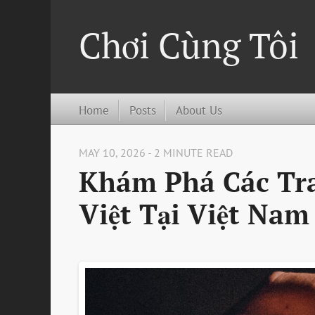
Chơi Cùng Tôi
Home
Posts
About Us
MAY 10, 2026 - 2 MINUTE READ
Khám Phá Các Tra
Việt Tại Việt Nam