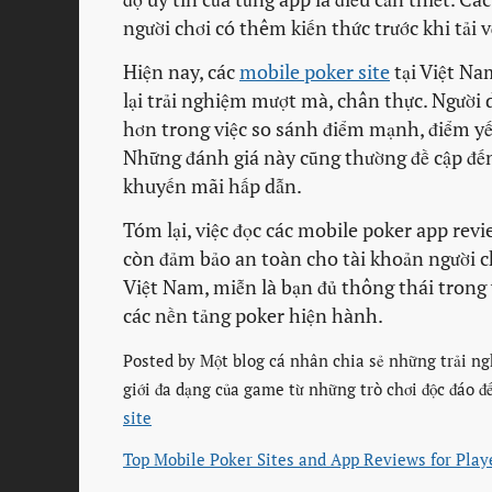
người chơi có thêm kiến thức trước khi tải 
Hiện nay, các
mobile poker site
tại Việt Na
lại trải nghiệm mượt mà, chân thực. Người
hơn trong việc so sánh điểm mạnh, điểm yế
Những đánh giá này cũng thường đề cập đến
khuyến mãi hấp dẫn.
Tóm lại, việc đọc các mobile poker app rev
còn đảm bảo an toàn cho tài khoản người c
Việt Nam, miễn là bạn đủ thông thái trong v
các nền tảng poker hiện hành.
Posted by
Một blog cá nhân chia sẻ những trải n
giới đa dạng của game từ những trò chơi độc đáo đ
site
Top Mobile Poker Sites and App Reviews for Play