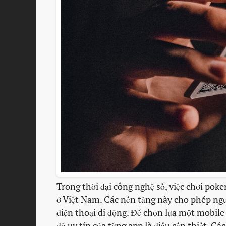
Trong thời đại công nghệ số, việc chơi poke
ở Việt Nam. Các nền tảng này cho phép ngườ
điện thoại di động. Để chọn lựa một mobile
độ uy tín của từng app là điều cần thiết. C