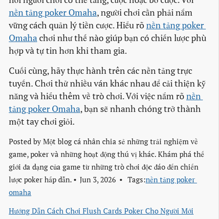
nền tảng poker Omaha
, người chơi cần phải nắm
vững cách quản lý tiền cược. Hiểu rõ
nền tảng poker 
Omaha
chơi như thế nào giúp bạn có chiến lược phù
hợp và tự tin hơn khi tham gia.
Cuối cùng, hãy thực hành trên các nền tảng trực
tuyến. Chơi thử nhiều ván khác nhau để cải thiện kỹ
năng và hiểu thêm về trò chơi. Với việc nắm rõ
nền 
tảng poker Omaha
, bạn sẽ nhanh chóng trở thành
một tay chơi giỏi.
Posted by
Một blog cá nhân chia sẻ những trải nghiệm về
game, poker và những hoạt động thú vị khác. Khám phá thế
giới đa dạng của game từ những trò chơi độc đáo đến chiến
lược poker hấp dẫn.
Jun 3, 2026
Tags:
nền tảng poker 
omaha
Hướng Dẫn Cách Chơi Flush Cards Poker Cho Người Mới