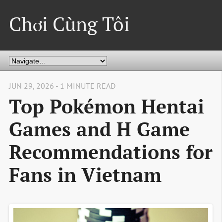
Chơi Cùng Tôi
JUN 29, 2026 - 1 MINUTE READ
Top Pokémon Hentai
Games and H Game
Recommendations for
Fans in Vietnam