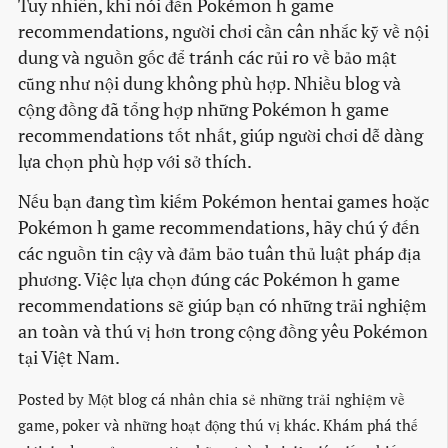
Tuy nhiên, khi nói đến Pokémon h game
recommendations, người chơi cần cân nhắc kỹ về nội
dung và nguồn gốc để tránh các rủi ro về bảo mật
cũng như nội dung không phù hợp. Nhiều blog và
cộng đồng đã tổng hợp những Pokémon h game
recommendations tốt nhất, giúp người chơi dễ dàng
lựa chọn phù hợp với sở thích.
Nếu bạn đang tìm kiếm Pokémon hentai games hoặc
Pokémon h game recommendations, hãy chú ý đến
các nguồn tin cậy và đảm bảo tuân thủ luật pháp địa
phương. Việc lựa chọn đúng các Pokémon h game
recommendations sẽ giúp bạn có những trải nghiệm
an toàn và thú vị hơn trong cộng đồng yêu Pokémon
tại Việt Nam.
Posted by
Một blog cá nhân chia sẻ những trải nghiệm về
game, poker và những hoạt động thú vị khác. Khám phá thế