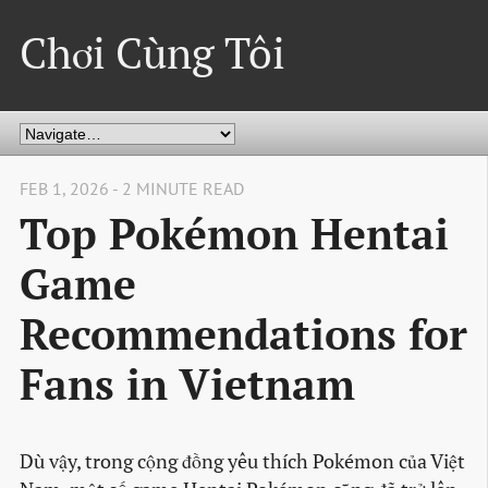
Chơi Cùng Tôi
FEB 1, 2026 - 2 MINUTE READ
Top Pokémon Hentai
Game
Recommendations for
Fans in Vietnam
Dù vậy, trong cộng đồng yêu thích Pokémon của Việt