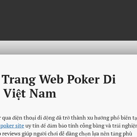
Trang Web Poker Di
i Việt Nam
r qua điện thoại di động đã trở thành xu hướng phổ biến tạ
poker site
uy tín để đảm bảo tính công bằng và trải nghi
 reviews giúp người chơi dễ dàng chọn lựa nền tảng phù