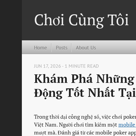
Chơi Cùng Tôi
Home
Posts
About Us
JUN 17, 2026 - 1 MINUTE READ
Khám Phá Những 
Động Tốt Nhất Tạ
Trong thời đại công nghệ số, việc chơi poke
Việt Nam. Người chơi tìm kiếm một
mobile 
mượt mà. Đánh giá từ các mobile poker app