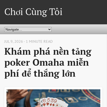
Chơi Cùng Tôi
JUL 9, 2026 - 1 MINUTE READ
Khám phá nền tảng
poker Omaha miễn
phí để thắng lớn