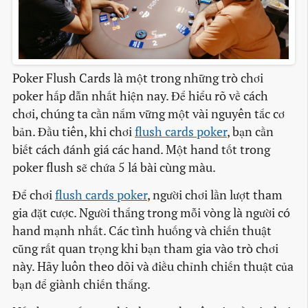
Poker Flush Cards là một trong những trò chơi
poker hấp dẫn nhất hiện nay. Để hiểu rõ về cách
chơi, chúng ta cần nắm vững một vài nguyên tắc cơ
bản. Đầu tiên, khi chơi
flush cards poker
, bạn cần
biết cách đánh giá các hand. Một hand tốt trong
poker flush sẽ chứa 5 lá bài cùng màu.
Để chơi
flush cards poker
, người chơi lần lượt tham
gia đặt cược. Người thắng trong mỗi vòng là người có
hand mạnh nhất. Các tình huống và chiến thuật
cũng rất quan trọng khi bạn tham gia vào trò chơi
này. Hãy luôn theo dõi và điều chỉnh chiến thuật của
bạn để giành chiến thắng.