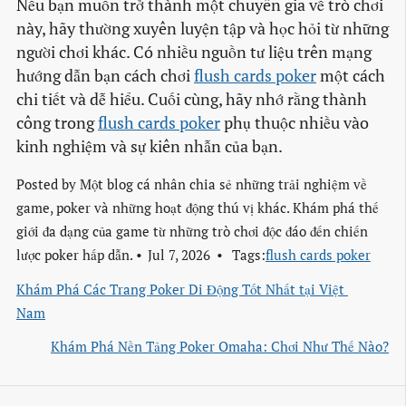
Nếu bạn muốn trở thành một chuyên gia về trò chơi
này, hãy thường xuyên luyện tập và học hỏi từ những
người chơi khác. Có nhiều nguồn tư liệu trên mạng
hướng dẫn bạn cách chơi
flush cards poker
một cách
chi tiết và dễ hiểu. Cuối cùng, hãy nhớ rằng thành
công trong
flush cards poker
phụ thuộc nhiều vào
kinh nghiệm và sự kiên nhẫn của bạn.
Posted by
Một blog cá nhân chia sẻ những trải nghiệm về
game, poker và những hoạt động thú vị khác. Khám phá thế
giới đa dạng của game từ những trò chơi độc đáo đến chiến
lược poker hấp dẫn.
Jul 7, 2026
Tags:
flush cards poker
Khám Phá Các Trang Poker Di Động Tốt Nhất tại Việt 
Nam
Khám Phá Nền Tảng Poker Omaha: Chơi Như Thế Nào?